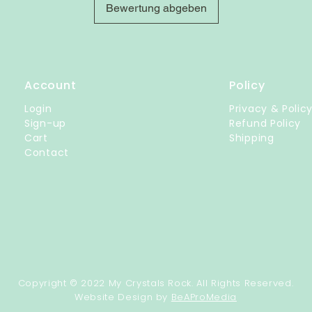
Bewertung abgeben
Account
Policy
Login
Privacy & Polic
Sign-up
Refund Policy
Cart
Shipping
Contact
Copyright © 2022 My Crystals Rock. All Rights Reserved.
Website Design by
BeAProMedia