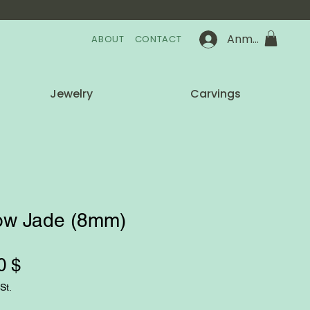
Anmelden
ABOUT
CONTACT
Jewelry
Carvings
low Jade (8mm)
Preis
0 $
St.