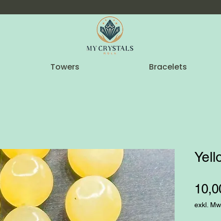
Towers
Bracelets
Yel
10,0
exkl. Mw