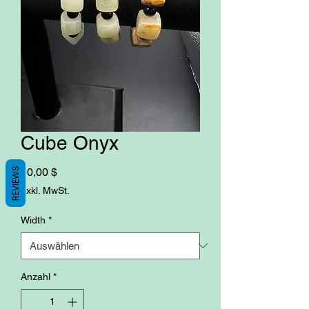
Cube Onyx
Preis
10,00 $
REVIEWS
exkl. MwSt.
Width
*
Anzahl
*