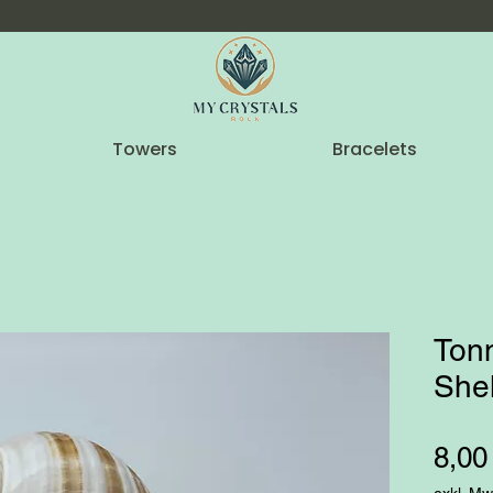
Towers
Bracelets
Ton
Shel
8,00
exkl. Mw