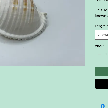
This To
known 
Length
*
Auswä
Anzahl
*