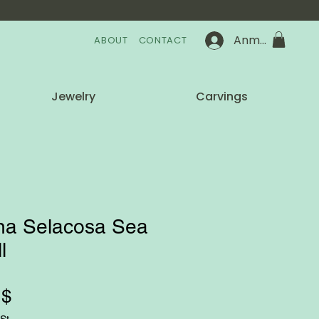
Anmelden
ABOUT
CONTACT
Jewelry
Carvings
na Selacosa Sea
l
Preis
 $
St.