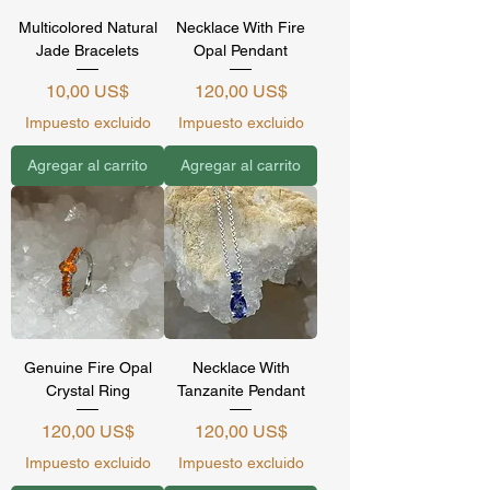
Multicolored Natural
Necklace With Fire
Jade Bracelets
Opal Pendant
Precio
Precio
10,00 US$
120,00 US$
Impuesto excluido
Impuesto excluido
Agregar al carrito
Agregar al carrito
Genuine Fire Opal
Necklace With
Crystal Ring
Tanzanite Pendant
Precio
Precio
120,00 US$
120,00 US$
Impuesto excluido
Impuesto excluido