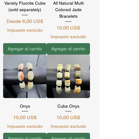
Variety Fluorite Cube
All Natural Multi
(sold separately)
Colored Jade
Bracelets
Precio de oferta
Desde
6,00 US$
Precio
10,00 US$
Impuesto excluido
Impuesto excluido
Agregar al carrito
Agregar al carrito
Onyx
Cube Onyx
Precio
Precio
10,00 US$
10,00 US$
Impuesto excluido
Impuesto excluido
Agregar al carrito
Agregar al carrito