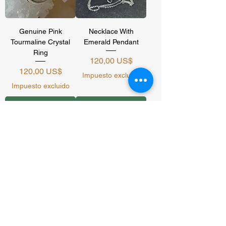
Genuine Pink
Necklace With
Tourmaline Crystal
Emerald Pendant
Ring
Precio
120,00 US$
Precio
120,00 US$
Impuesto excluido
Impuesto excluido
Agregar al carrito
Agregar al carrito
Genuine Emerald
Crystal Ring