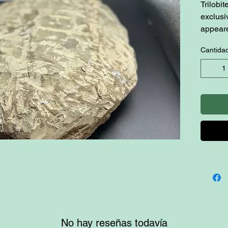
Trilobit
exclusi
appeare
Cambria
Cantida
years a
seas.
No hay reseñas todavía