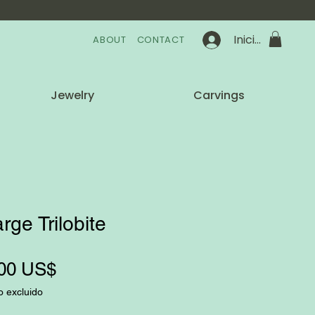
Iniciar sesión
ABOUT
CONTACT
Jewelry
Carvings
rge Trilobite
Precio
00 US$
o excluido