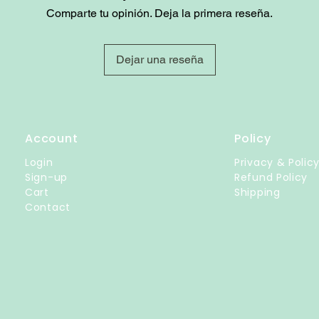
Comparte tu opinión. Deja la primera reseña.
Dejar una reseña
Account
Policy
Login
Privacy & Polic
Sign-up
Refund Policy
Cart
Shipping
Contact