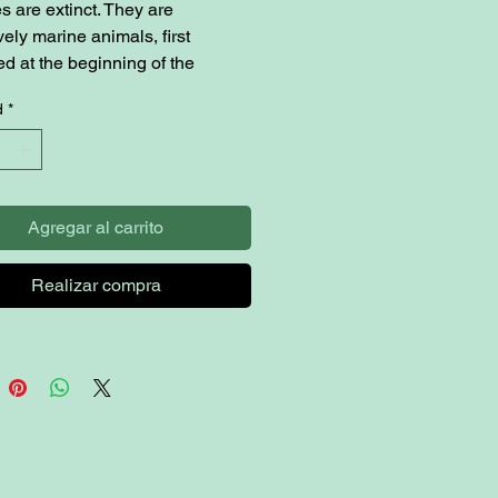
es are extinct. They are
vely marine animals, first
d at the beginning of the
n Period, about 542 million
d
*
go. when the dominated the
Agregar al carrito
Realizar compra