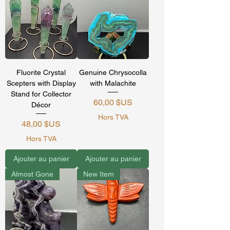
Fluorite Crystal
Genuine Chrysocolla
Scepters with Display
with Malachite
Stand for Collector
Prix
60,00 $US
Décor
Hors TVA
Prix
48,00 $US
Hors TVA
Ajouter au panier
Ajouter au panier
Almost Gone
New Item