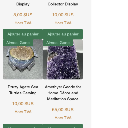
Display
Collector Display
Prix
Prix
8,00 $US
10,00 $US
Hors TVA
Hors TVA
Ajouter au panier
Ajouter au panier
Almost Gone
Almost Gone
Druzy Agate Sea
Amethyst Geode for
Turtles Carving
Home Décor and
Meditation Space
Prix
10,00 $US
Prix
65,00 $US
Hors TVA
Hors TVA