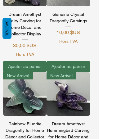
Dream Amethyst
Genuine Crystal
Fairy Carving for
Dragonfly Carvings
REVIEWS
Home Décor and
Prix
10,00 $US
Collector Display
Hors TVA
Prix
30,00 $US
Hors TVA
Ajouter au panier
Ajouter au panier
New Arrival
New Arrival
Rainbow Fluorite
Dream Amethyst
Dragonfly for Home
Hummingbird Carving
Décor and Collector
for Home Décor and