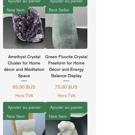
Ajouter au panier
Ajouter au panier
New Item
Best Seller
Amethyst Crystal
Green Fluorite Crystal
Cluster for Home
Freeform for Home
décor and Meditation
Décor and Energy
Space
Balance Display
Prix
Prix
65,00 $US
75,00 $US
Hors TVA
Hors TVA
Ajouter au panier
Ajouter au panier
New Item
New Item