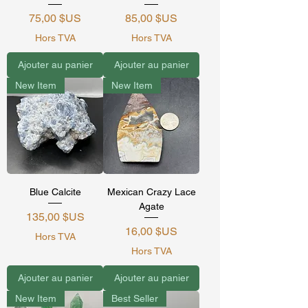
Prix
Prix
75,00 $US
85,00 $US
Hors TVA
Hors TVA
Ajouter au panier
Ajouter au panier
New Item
New Item
Blue Calcite
Mexican Crazy Lace
Agate
Prix
135,00 $US
Prix
16,00 $US
Hors TVA
Hors TVA
Ajouter au panier
Ajouter au panier
New Item
Best Seller