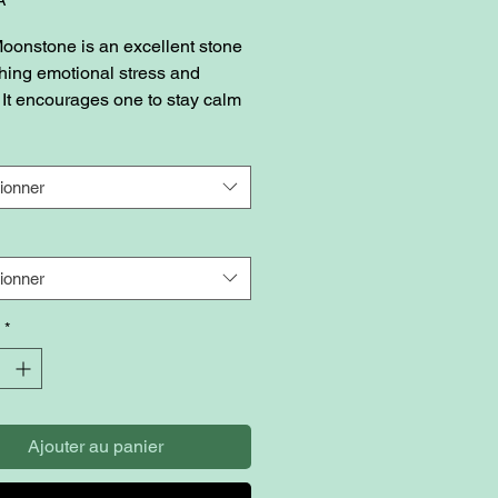
oonstone is an excellent stone
thing emotional stress and
. It encourages one to stay calm
unded and not overreact in
al and personal situations.
oonstone enables one to be
ionner
f one's subconscious and
one to consistently act from this
.
ionner
*
Ajouter au panier