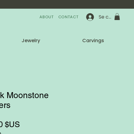
Se connecter
ABOUT
CONTACT
Jewelry
Carvings
ck Moonstone
ers
Prix
0 $US
A