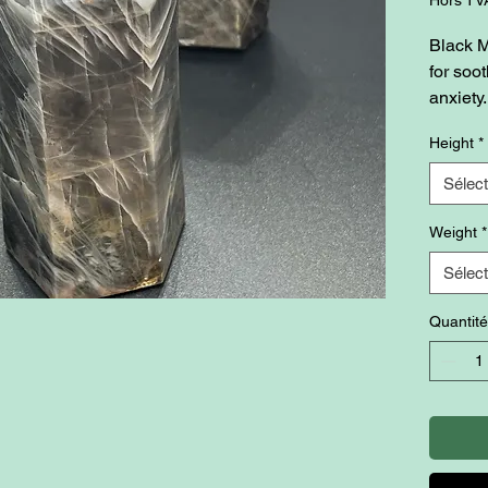
Black M
for soo
anxiety
and gro
Height
*
emotion
Black M
Sélect
aware o
allows 
Weight
*
intuition
Sélect
Quantité