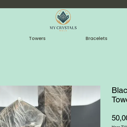
Towers
Bracelets
Bla
Tow
50,0
Hors TV