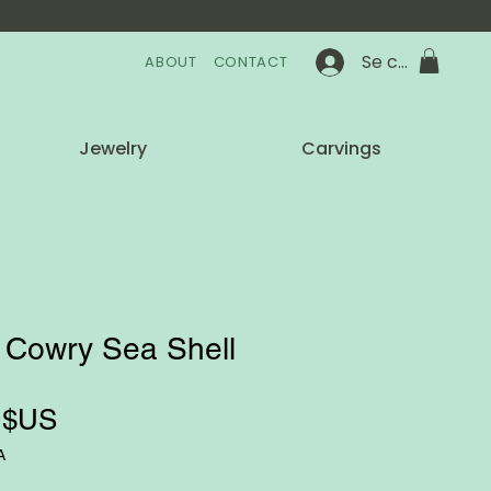
Se connecter
ABOUT
CONTACT
Jewelry
Carvings
 Cowry Sea Shell
Prix
 $US
A