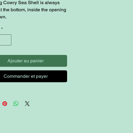
g Cowry Sea Shell is always
At the bottom, inside the opening
own.
*
Ajouter au panier
Commander et payer