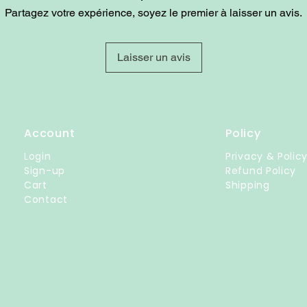
Partagez votre expérience, soyez le premier à laisser un avis.
Laisser un avis
Account
Policy
Login
Privacy & Polic
Sign-up
Refund Policy
Cart
Shipping
Contact