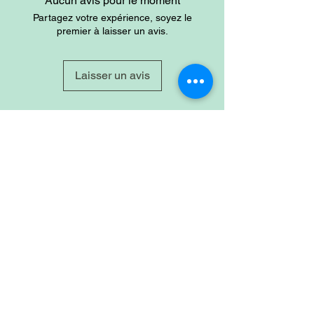
Aucun avis pour le moment
Partagez votre expérience, soyez le
premier à laisser un avis.
Laisser un avis
Site
Home
Shop
About
Account
Login
Sign-up
Cart
Contact
Policy
Privacy & Policy
Refund Policy