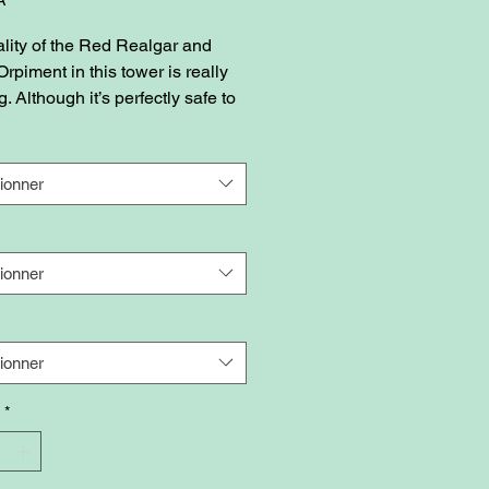
lity of the Red Realgar and
rpiment in this tower is really
. Although it’s perfectly safe to
this tower, we do recommend
 your hands after handling.
ionner
ionner
ionner
*