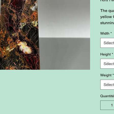
The qua
yellow O
stunning
handle 
Width
*
washing
Sélect
Height
*
Sélect
Weight
*
Sélect
Quantité