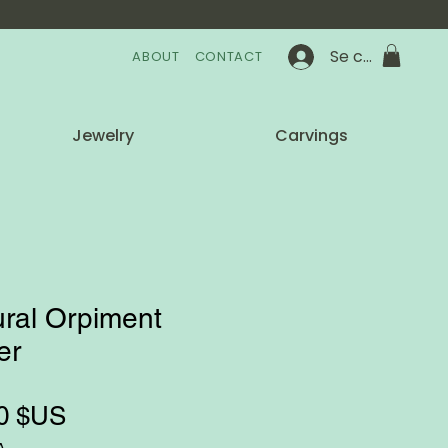
Se connecter
ABOUT
CONTACT
Jewelry
Carvings
ral Orpiment
er
Prix
0 $US
A